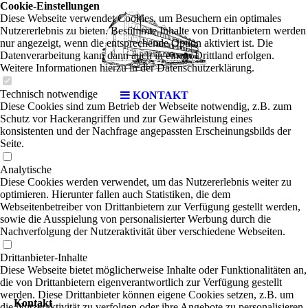
Cookie-Einstellungen
Diese Webseite verwendet Cookies, um Besuchern ein optimales
Nutzererlebnis zu bieten. Bestimmte Inhalte von Drittanbietern werden
nur angezeigt, wenn die entsprechende Option aktiviert ist. Die
Datenverarbeitung kann dann auch in einem Drittland erfolgen.
Weitere Informationen hierzu in der Datenschutzerklärung.
Technisch notwendige
KONTAKT
Diese Cookies sind zum Betrieb der Webseite notwendig, z.B. zum
Schutz vor Hackerangriffen und zur Gewährleistung eines
konsistenten und der Nachfrage angepassten Erscheinungsbilds der
Seite.
Analytische
Diese Cookies werden verwendet, um das Nutzererlebnis weiter zu
optimieren. Hierunter fallen auch Statistiken, die dem
Webseitenbetreiber von Drittanbietern zur Verfügung gestellt werden,
sowie die Ausspielung von personalisierter Werbung durch die
Nachverfolgung der Nutzeraktivität über verschiedene Webseiten.
Drittanbieter-Inhalte
Diese Webseite bietet möglicherweise Inhalte oder Funktionalitäten an,
die von Drittanbietern eigenverantwortlich zur Verfügung gestellt
werden. Diese Drittanbieter können eigene Cookies setzen, z.B. um
Kontakt
die Nutzeraktivität zu verfolgen oder ihre Angebote zu personalisieren