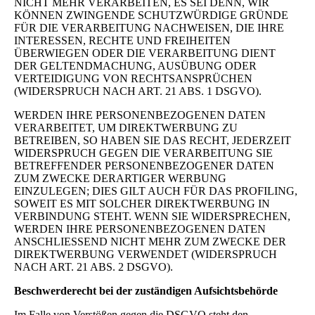
NICHT MEHR VERARBEITEN, ES SEI DENN, WIR
KÖNNEN ZWINGENDE SCHUTZWÜRDIGE GRÜNDE
FÜR DIE VERARBEITUNG NACHWEISEN, DIE IHRE
INTERESSEN, RECHTE UND FREIHEITEN
ÜBERWIEGEN ODER DIE VERARBEITUNG DIENT
DER GELTENDMACHUNG, AUSÜBUNG ODER
VERTEIDIGUNG VON RECHTSANSPRÜCHEN
(WIDERSPRUCH NACH ART. 21 ABS. 1 DSGVO).
WERDEN IHRE PERSONENBEZOGENEN DATEN
VERARBEITET, UM DIREKTWERBUNG ZU
BETREIBEN, SO HABEN SIE DAS RECHT, JEDERZEIT
WIDERSPRUCH GEGEN DIE VERARBEITUNG SIE
BETREFFENDER PERSONENBEZOGENER DATEN
ZUM ZWECKE DERARTIGER WERBUNG
EINZULEGEN; DIES GILT AUCH FÜR DAS PROFILING,
SOWEIT ES MIT SOLCHER DIREKTWERBUNG IN
VERBINDUNG STEHT. WENN SIE WIDERSPRECHEN,
WERDEN IHRE PERSONENBEZOGENEN DATEN
ANSCHLIESSEND NICHT MEHR ZUM ZWECKE DER
DIREKTWERBUNG VERWENDET (WIDERSPRUCH
NACH ART. 21 ABS. 2 DSGVO).
Beschwerderecht bei der zuständigen Aufsichtsbehörde
Im Falle von Verstößen gegen die DSGVO steht den