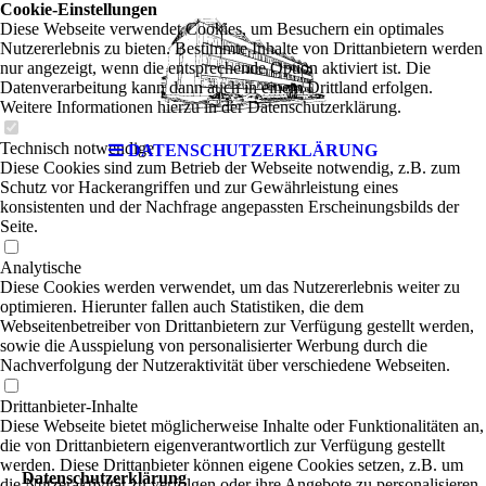
Cookie-Einstellungen
Diese Webseite verwendet Cookies, um Besuchern ein optimales
Nutzererlebnis zu bieten. Bestimmte Inhalte von Drittanbietern werden
nur angezeigt, wenn die entsprechende Option aktiviert ist. Die
Datenverarbeitung kann dann auch in einem Drittland erfolgen.
Weitere Informationen hierzu in der Datenschutzerklärung.
Technisch notwendige
DATENSCHUTZERKLÄRUNG
Diese Cookies sind zum Betrieb der Webseite notwendig, z.B. zum
Schutz vor Hackerangriffen und zur Gewährleistung eines
konsistenten und der Nachfrage angepassten Erscheinungsbilds der
Seite.
Analytische
Diese Cookies werden verwendet, um das Nutzererlebnis weiter zu
optimieren. Hierunter fallen auch Statistiken, die dem
Webseitenbetreiber von Drittanbietern zur Verfügung gestellt werden,
sowie die Ausspielung von personalisierter Werbung durch die
Nachverfolgung der Nutzeraktivität über verschiedene Webseiten.
Drittanbieter-Inhalte
Diese Webseite bietet möglicherweise Inhalte oder Funktionalitäten an,
die von Drittanbietern eigenverantwortlich zur Verfügung gestellt
werden. Diese Drittanbieter können eigene Cookies setzen, z.B. um
Datenschutzerklärung
die Nutzeraktivität zu verfolgen oder ihre Angebote zu personalisieren